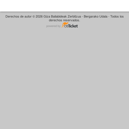
Derechos de autor © 2026 Giza Baliabideak Zerbitzua - Bergarako Udala - Todos los
derechos reservados.